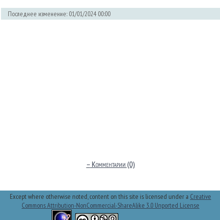
Последнее изменение: 01/01/2024 00:00
–
Комментарии (0)
Except where otherwise noted, content on this site is licensed under a
Creative
Commons Attribution-NonCommercial-ShareAlike 3.0 Unported License