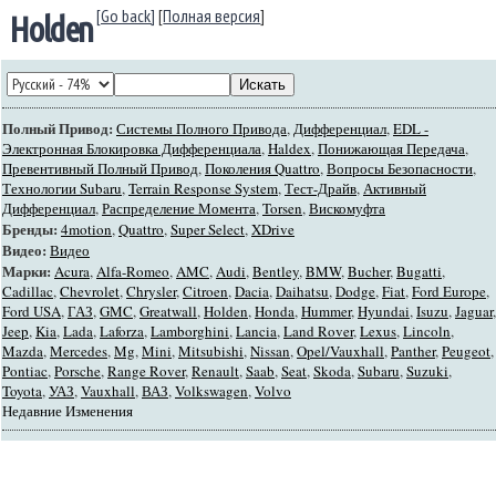
[Go back]
[
Полная версия
]
Holden
Полный Привод:
Системы Полного Привода
,
Дифференциал
,
EDL -
Электронная Блокировка Дифференциала
,
Haldex
,
Понижающая Передача
,
Превентивный Полный Привод
,
Поколения Quattro
,
Вопросы Безопасности
,
Технологии Subaru
,
Terrain Response System
,
Тест-Драйв
,
Активный
Дифференциал
,
Распределение Момента
,
Torsen
,
Вискомуфта
Бренды:
4motion
,
Quattro
,
Super Select
,
XDrive
Видео:
Видео
Марки:
Acura
,
Alfa-Romeo
,
AMC
,
Audi
,
Bentley
,
BMW
,
Bucher
,
Bugatti
,
Cadillac
,
Chevrolet
,
Chrysler
,
Citroen
,
Dacia
,
Daihatsu
,
Dodge
,
Fiat
,
Ford Europe
,
Ford USA
,
ГАЗ
,
GMC
,
Greatwall
,
Holden
,
Honda
,
Hummer
,
Hyundai
,
Isuzu
,
Jaguar
,
Jeep
,
Kia
,
Lada
,
Laforza
,
Lamborghini
,
Lancia
,
Land Rover
,
Lexus
,
Lincoln
,
Mazda
,
Mercedes
,
Mg
,
Mini
,
Mitsubishi
,
Nissan
,
Opel/Vauxhall
,
Panther
,
Peugeot
,
Pontiac
,
Porsche
,
Range Rover
,
Renault
,
Saab
,
Seat
,
Skoda
,
Subaru
,
Suzuki
,
Toyota
,
УАЗ
,
Vauxhall
,
ВАЗ
,
Volkswagen
,
Volvo
Недавние Изменения