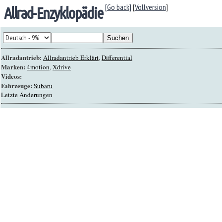
[Go back]
[
Vollversion
]
Allrad-Enzyklopädie
Allradantrieb:
Allradantrieb Erklärt
,
Differential
Marken:
4motion
,
Xdrive
Videos:
Fahrzeuge:
Subaru
Letzte Änderungen